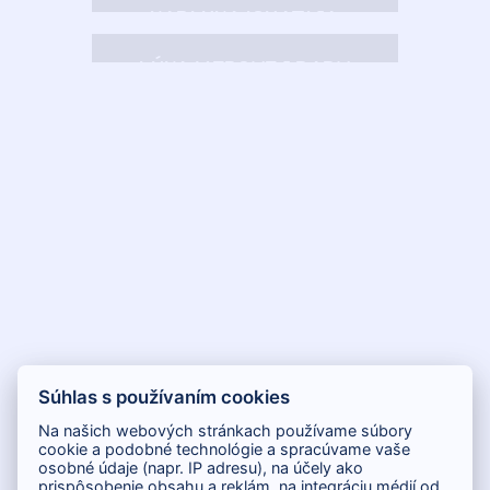
KAPLNKA IGNATIJA
ČOKINU
LÚKA MEDOVEJ BABY
Súhlas s používaním cookies
Na našich webových stránkach používame súbory
cookie a podobné technológie a spracúvame vaše
osobné údaje (napr. IP adresu), na účely ako
prispôsobenie obsahu a reklám, na integráciu médií od