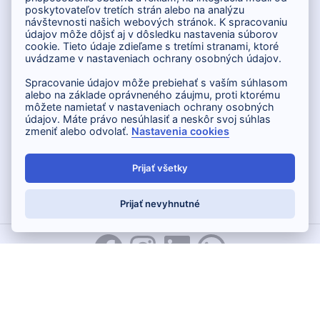
poskytovateľov tretích strán alebo na analýzu
návštevnosti našich webových stránok. K spracovaniu
Inovačné partnerské centrum
údajov môže dôjsť aj v dôsledku nastavenia súborov
Hlavná 139, 080 01 Prešov
cookie. Tieto údaje zdieľame s tretími stranami, ktoré
uvádzame v nastaveniach ochrany osobných údajov.
Telefón: +421 919 131 337
Email:
info@inovacne.sk
Spracovanie údajov môže prebiehať s vaším súhlasom
alebo na základe oprávneného záujmu, proti ktorému
môžete namietať v nastaveniach ochrany osobných
údajov. Máte právo nesúhlasiť a neskôr svoj súhlas
zmeniť alebo odvolať.
Nastavenia cookies
Prijať všetky
Prijať nevyhnutné
DOKUMENTY
OCHRANA OSOBNÝCH ÚDAJOV