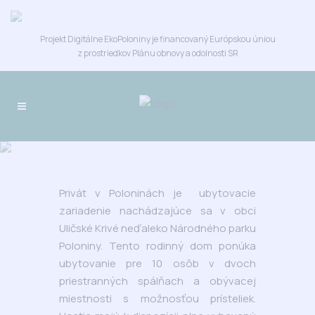
Projekt Digitálne EkoPoloniny je financovaný Európskou úniou
z prostriedkov Plánu obnovy a odolnosti SR
PRIVÁT V POLONINÁCH
Privát v Poloninách je ubytovacie
zariadenie nachádzajúce sa v obci
Uličské Krivé neďaleko Národného parku
Poloniny. Tento rodinný dom ponúka
ubytovanie pre 10 osôb v dvoch
priestranných spálňach a obývacej
miestnosti s možnosťou prísteliek.