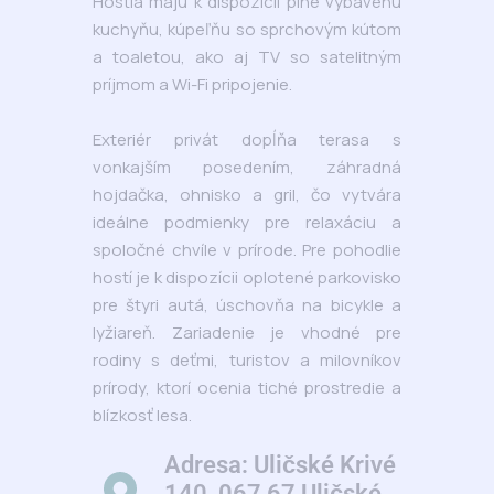
Hostia majú k dispozícii plne vybavenú
kuchyňu, kúpeľňu so sprchovým kútom
a toaletou, ako aj TV so satelitným
príjmom a Wi-Fi pripojenie.
Exteriér privát dopĺňa terasa s
vonkajším posedením, záhradná
hojdačka, ohnisko a gril, čo vytvára
ideálne podmienky pre relaxáciu a
spoločné chvíle v prírode. Pre pohodlie
hostí je k dispozícii oplotené parkovisko
pre štyri autá, úschovňa na bicykle a
lyžiareň. Zariadenie je vhodné pre
rodiny s deťmi, turistov a milovníkov
prírody, ktorí ocenia tiché prostredie a
blízkosť lesa.
Adresa: Uličské Krivé
140, 067 67 Uličské