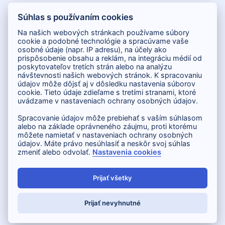
Súhlas s používaním cookies
Na našich webových stránkach používame súbory
cookie a podobné technológie a spracúvame vaše
osobné údaje (napr. IP adresu), na účely ako
prispôsobenie obsahu a reklám, na integráciu médií od
poskytovateľov tretích strán alebo na analýzu
návštevnosti našich webových stránok. K spracovaniu
údajov môže dôjsť aj v dôsledku nastavenia súborov
cookie. Tieto údaje zdieľame s tretími stranami, ktoré
uvádzame v nastaveniach ochrany osobných údajov.
Spracovanie údajov môže prebiehať s vaším súhlasom
alebo na základe oprávneného záujmu, proti ktorému
môžete namietať v nastaveniach ochrany osobných
DOKUMENTY
údajov. Máte právo nesúhlasiť a neskôr svoj súhlas
zmeniť alebo odvolať.
Nastavenia cookies
OCHRANA OSOBNÝCH ÚDAJOV
PRAVIDLÁ POUŽÍVANIA COOKIES (EÚ)
Prijať všetky
PRIDAJTE SA
Prijať nevyhnutné
Proudly delivered by
Heriport